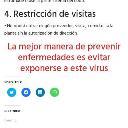
estornude o use la parte interna del codo.
4. Restricción de visitas
• No podrá entrar ningún proveedor, visita, comida… a la
planta sin la autorización de dirección.
La mejor manera de prevenir
enfermedades es evitar
exponerse a este virus
Share this:
Click
Click
Click
Click
to
to
to
to
share
share
share
share
on
on
on
on
Twitter
Facebook
LinkedIn
WhatsApp
(Opens
(Opens
(Opens
(Opens
Like this:
in
in
in
in
new
new
new
new
Loading...
window)
window)
window)
window)