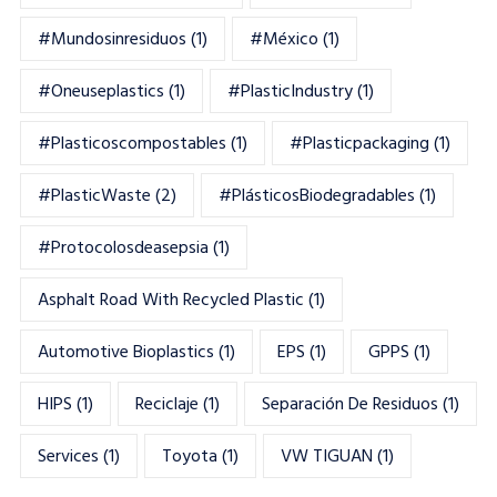
#mundosinresiduos
(1)
#México
(1)
#oneuseplastics
(1)
#PlasticIndustry
(1)
#Plasticoscompostables
(1)
#plasticpackaging
(1)
#PlasticWaste
(2)
#PlásticosBiodegradables
(1)
#Protocolosdeasepsia
(1)
Asphalt Road With Recycled Plastic
(1)
Automotive Bioplastics
(1)
EPS
(1)
GPPS
(1)
HIPS
(1)
Reciclaje
(1)
Separación De Residuos
(1)
Services
(1)
Toyota
(1)
VW TIGUAN
(1)