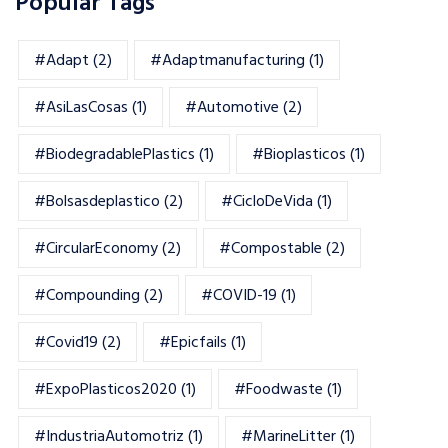
Popular Tags
#adapt
(2)
#adaptmanufacturing
(1)
#AsiLasCosas
(1)
#automotive
(2)
#BiodegradablePlastics
(1)
#Bioplasticos
(1)
#bolsasdeplastico
(2)
#CicloDeVida
(1)
#CircularEconomy
(2)
#Compostable
(2)
#Compounding
(2)
#COVID-19
(1)
#Covid19
(2)
#epicfails
(1)
#ExpoPlasticos2020
(1)
#foodwaste
(1)
#IndustriaAutomotriz
(1)
#MarineLitter
(1)