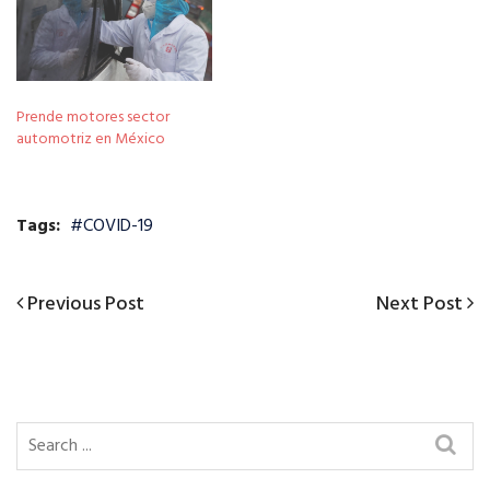
Prende motores sector
automotriz en México
Tags:
#COVID-19
Previous
Next
Previous Post
Next Post
Post
Post
Post
navigation