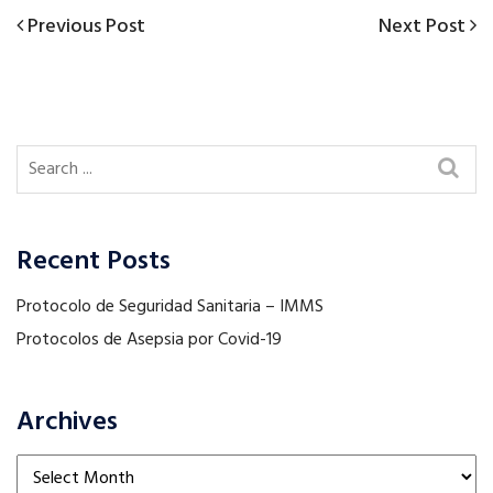
Previous
Next
Previous Post
Next Post
Post
Post
Post
navigation
Recent Posts
Protocolo de Seguridad Sanitaria – IMMS
Protocolos de Asepsia por Covid-19
Archives
Archives