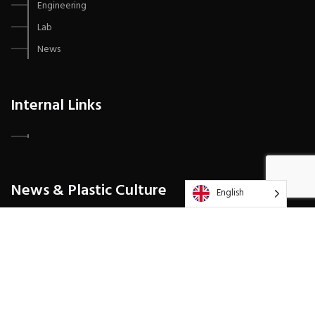
Engineering
Lab
News
Internal Links
News & Plastic Culture
English
Protocolo de Seguridad Sanitaria – IMMS
Protocolos de Asepsia por Covid-19
Prende motores sector automotriz en México
Protocolo Coronavirus 2019 (COVID-19)
La importancia de certificar materia prima compostable Vs Productos