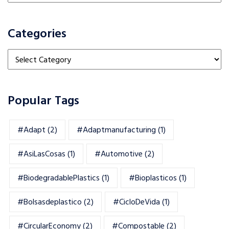
Categories
Categories
Popular Tags
#adapt
(2)
#adaptmanufacturing
(1)
#AsiLasCosas
(1)
#automotive
(2)
#BiodegradablePlastics
(1)
#Bioplasticos
(1)
#bolsasdeplastico
(2)
#CicloDeVida
(1)
#CircularEconomy
(2)
#Compostable
(2)