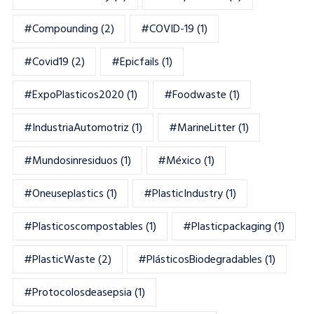
#Compounding
(2)
#COVID-19
(1)
#Covid19
(2)
#epicfails
(1)
#ExpoPlasticos2020
(1)
#foodwaste
(1)
#IndustriaAutomotriz
(1)
#MarineLitter
(1)
#mundosinresiduos
(1)
#México
(1)
#oneuseplastics
(1)
#PlasticIndustry
(1)
#Plasticoscompostables
(1)
#plasticpackaging
(1)
#PlasticWaste
(2)
#PlásticosBiodegradables
(1)
#Protocolosdeasepsia
(1)